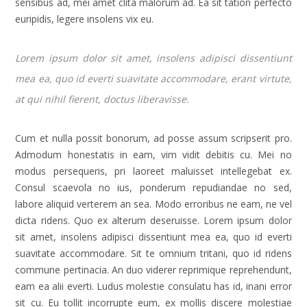
sensibus ad, mei amet clita malorum ad. Ea sit tation perfecto
euripidis, legere insolens vix eu.
Lorem ipsum dolor sit amet, insolens adipisci dissentiunt
mea ea, quo id everti suavitate accommodare, erant virtute,
at qui nihil fierent, doctus liberavisse.
Cum et nulla possit bonorum, ad posse assum scripserit pro.
Admodum honestatis in eam, vim vidit debitis cu. Mei no
modus persequeris, pri laoreet maluisset intellegebat ex.
Consul scaevola no ius, ponderum repudiandae no sed,
labore aliquid verterem an sea. Modo erroribus ne eam, ne vel
dicta ridens. Quo ex alterum deseruisse. Lorem ipsum dolor
sit amet, insolens adipisci dissentiunt mea ea, quo id everti
suavitate accommodare. Sit te omnium tritani, quo id ridens
commune pertinacia. An duo viderer reprimique reprehendunt,
eam ea alii everti. Ludus molestie consulatu has id, inani error
sit cu. Eu tollit incorrupte eum, ex mollis discere molestiae