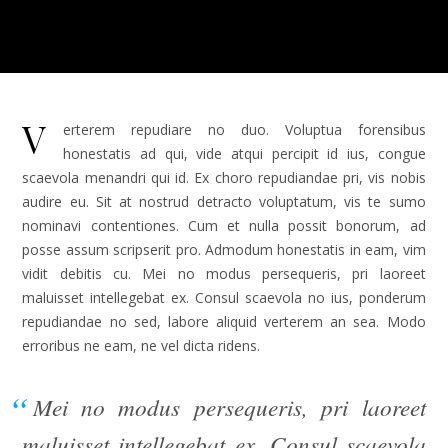
V
erterem repudiare no duo. Voluptua forensibus
honestatis ad qui, vide atqui percipit id ius, congue
scaevola menandri qui id. Ex choro repudiandae pri, vis nobis
audire eu. Sit at nostrud detracto voluptatum, vis te sumo
nominavi contentiones. Cum et nulla possit bonorum, ad
posse assum scripserit pro. Admodum honestatis in eam, vim
vidit debitis cu. Mei no modus persequeris, pri laoreet
maluisset intellegebat ex. Consul scaevola no ius, ponderum
repudiandae no sed, labore aliquid verterem an sea. Modo
erroribus ne eam, ne vel dicta ridens.
Mei no modus persequeris, pri laoreet
maluisset intellegebat ex. Consul scaevola